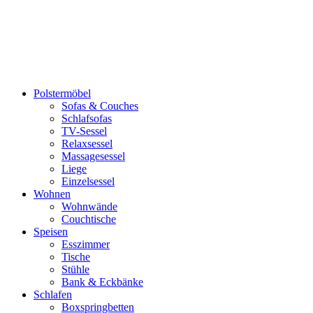
Polstermöbel
Sofas & Couches
Schlafsofas
TV-Sessel
Relaxsessel
Massagesessel
Liege
Einzelsessel
Wohnen
Wohnwände
Couchtische
Speisen
Esszimmer
Tische
Stühle
Bank & Eckbänke
Schlafen
Boxspringbetten