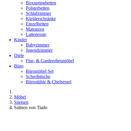
Boxspringbetten
Polsterbetten
Schlafzimmer
Kleiderschränke
Einzelbetten
Matratzen
Lattenroste
Kinder
Babyzimmer
Jugendzimmer
Diele
Flur- & Garderobenmöbel
Büro
Büromöbel Set
Schreibtische
Bürostühle & Chefsessel
Möbel
Speisen
Salinos von Tiado