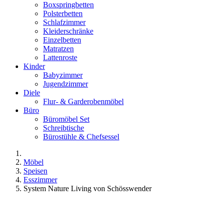
Boxspringbetten
Polsterbetten
Schlafzimmer
Kleiderschränke
Einzelbetten
Matratzen
Lattenroste
Kinder
Babyzimmer
Jugendzimmer
Diele
Flur- & Garderobenmöbel
Büro
Büromöbel Set
Schreibtische
Bürostühle & Chefsessel
Möbel
Speisen
Esszimmer
System Nature Living von Schösswender