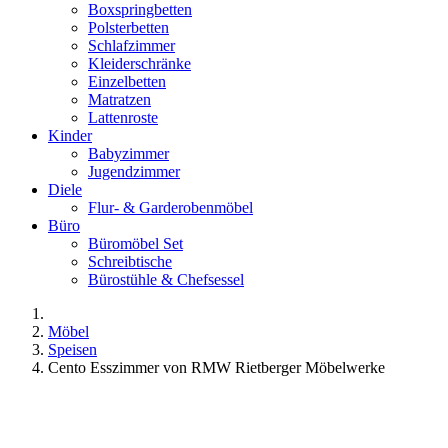
Boxspringbetten
Polsterbetten
Schlafzimmer
Kleiderschränke
Einzelbetten
Matratzen
Lattenroste
Kinder
Babyzimmer
Jugendzimmer
Diele
Flur- & Garderobenmöbel
Büro
Büromöbel Set
Schreibtische
Bürostühle & Chefsessel
Möbel
Speisen
Cento Esszimmer von RMW Rietberger Möbelwerke