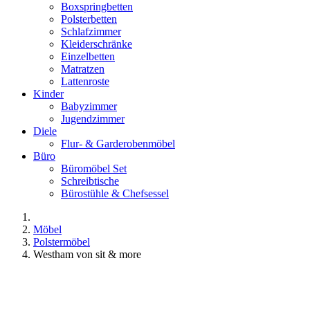
Boxspringbetten
Polsterbetten
Schlafzimmer
Kleiderschränke
Einzelbetten
Matratzen
Lattenroste
Kinder
Babyzimmer
Jugendzimmer
Diele
Flur- & Garderobenmöbel
Büro
Büromöbel Set
Schreibtische
Bürostühle & Chefsessel
Möbel
Polstermöbel
Westham von sit & more