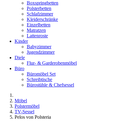
Boxspringbetten
Polsterbetten
Schlafzimmer
Kleiderschränke
Einzelbetten
Matratzen
Lattenroste
Kinder
Babyzimmer
Jugendzimmer
Diele
Flur- & Garderobenmöbel
Büro
Büromöbel Set
Schreibtische
Bürostühle & Chefsessel
Möbel
Polstermöbel
TV-Sessel
Pelos von Polsteria