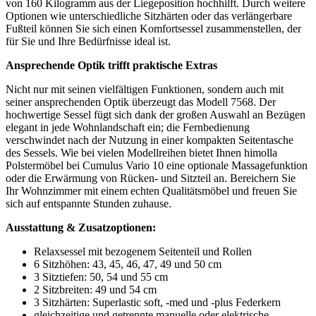
von 160 Kilogramm aus der Liegeposition hochhilft. Durch weitere
Optionen wie unterschiedliche Sitzhärten oder das verlängerbare
Fußteil können Sie sich einen Komfortsessel zusammenstellen, der
für Sie und Ihre Bedürfnisse ideal ist.
Ansprechende Optik trifft praktische Extras
Nicht nur mit seinen vielfältigen Funktionen, sondern auch mit
seiner ansprechenden Optik überzeugt das Modell 7568. Der
hochwertige Sessel fügt sich dank der großen Auswahl an Bezügen
elegant in jede Wohnlandschaft ein; die Fernbedienung
verschwindet nach der Nutzung in einer kompakten Seitentasche
des Sessels. Wie bei vielen Modellreihen bietet Ihnen himolla
Polstermöbel bei Cumulus Vario 10 eine optionale Massagefunktion
oder die Erwärmung von Rücken- und Sitzteil an. Bereichern Sie
Ihr Wohnzimmer mit einem echten Qualitätsmöbel und freuen Sie
sich auf entspannte Stunden zuhause.
Ausstattung & Zusatzoptionen:
Relaxsessel mit bezogenem Seitenteil und Rollen
6 Sitzhöhen: 43, 45, 46, 47, 49 und 50 cm
3 Sitztiefen: 50, 54 und 55 cm
2 Sitzbreiten: 49 und 54 cm
3 Sitzhärten: Superlastic soft, -med und -plus Federkern
gleichzeitige und getrennte manuelle oder elektrische