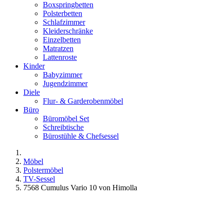
Boxspringbetten
Polsterbetten
Schlafzimmer
Kleiderschränke
Einzelbetten
Matratzen
Lattenroste
Kinder
Babyzimmer
Jugendzimmer
Diele
Flur- & Garderobenmöbel
Büro
Büromöbel Set
Schreibtische
Bürostühle & Chefsessel
Möbel
Polstermöbel
TV-Sessel
7568 Cumulus Vario 10 von Himolla