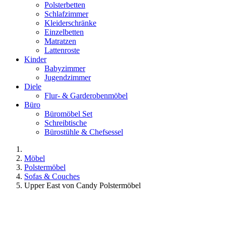
Polsterbetten
Schlafzimmer
Kleiderschränke
Einzelbetten
Matratzen
Lattenroste
Kinder
Babyzimmer
Jugendzimmer
Diele
Flur- & Garderobenmöbel
Büro
Büromöbel Set
Schreibtische
Bürostühle & Chefsessel
Möbel
Polstermöbel
Sofas & Couches
Upper East von Candy Polstermöbel