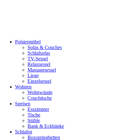
Polstermöbel
Sofas & Couches
Schlafsofas
TV-Sessel
Relaxsessel
Massagesessel
Liege
Einzelsessel
Wohnen
Wohnwände
Couchtische
Speisen
Esszimmer
Tische
Stühle
Bank & Eckbänke
Schlafen
Boxspringbetten