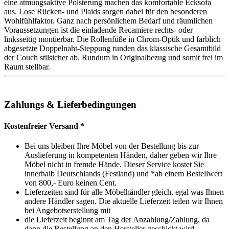
eine atmungsaktive Polsterung machen das komfortable Ecksofa
aus. Lose Rücken- und Plaids sorgen dabei für den besonderen
Wohlfühlfaktor. Ganz nach persönlichem Bedarf und räumlichen
Voraussetzungen ist die einladende Recamiere rechts- oder
linksseitig montierbar. Die Rollenfüße in Chrom-Optik und farblich
abgesetzte Doppelnaht-Steppung runden das klassische Gesamtbild
der Couch stilsicher ab. Rundum in Originalbezug und somit frei im
Raum stellbar.
Zahlungs & Lieferbedingungen
Kostenfreier Versand *
Bei uns bleiben Ihre Möbel von der Bestellung bis zur
Auslieferung in kompetenten Händen, daher geben wir Ihre
Möbel nicht in fremde Hände. Dieser Service kostet Sie
innerhalb Deutschlands (Festland) und *ab einem Bestellwert
von 800,- Euro keinen Cent.
Lieferzeiten sind für alle Möbelhändler gleich, egal was Ihnen
andere Händler sagen. Die aktuelle Lieferzeit teilen wir Ihnen
bei Angebotserstellung mit
die Lieferzeit beginnt am Tag der Anzahlung/Zahlung, da
dann die Bestellung an den Hersteller geschickt wird.