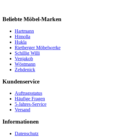
Beliebte Möbel-Marken
Hartmann
Himolla
Hukla
Rietberger Möbelwerke
Schillig Willi
Venjakob
Wöstmann
Zehdenick
Kundenservice
Auftragsstatus
Häufige Fragen
5-Jahres-Service
Versand
Informationen
Datenschutz