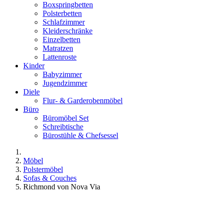
Boxspringbetten
Polsterbetten
Schlafzimmer
Kleiderschränke
Einzelbetten
Matratzen
Lattenroste
Kinder
Babyzimmer
Jugendzimmer
Diele
Flur- & Garderobenmöbel
Büro
Büromöbel Set
Schreibtische
Bürostühle & Chefsessel
Möbel
Polstermöbel
Sofas & Couches
Richmond von Nova Via