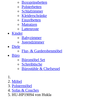
Boxspringbetten
Polsterbetten
Schlafzimmer
Kleiderschränke
Einzelbetten
Matratzen
Lattenroste
Kinder
Babyzimmer
Jugendzimmer
Diele
Flur- & Garderobenmöbel
Büro
Büromöbel Set
Schreibtische
Bürostühle & Chefsessel
Möbel
Polstermöbel
Sofas & Couches
HU-HP19094 von Hukla