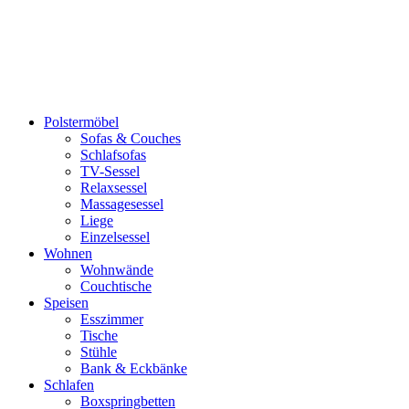
Polstermöbel
Sofas & Couches
Schlafsofas
TV-Sessel
Relaxsessel
Massagesessel
Liege
Einzelsessel
Wohnen
Wohnwände
Couchtische
Speisen
Esszimmer
Tische
Stühle
Bank & Eckbänke
Schlafen
Boxspringbetten