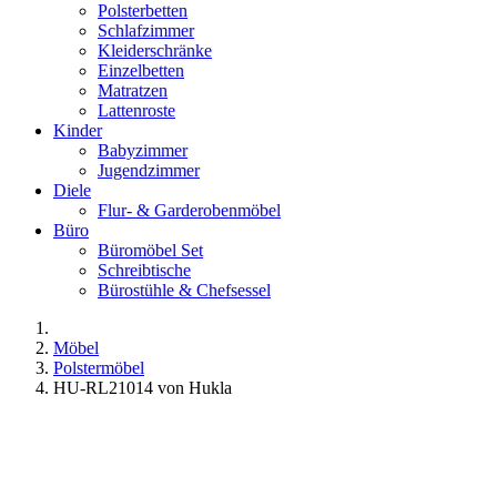
Polsterbetten
Schlafzimmer
Kleiderschränke
Einzelbetten
Matratzen
Lattenroste
Kinder
Babyzimmer
Jugendzimmer
Diele
Flur- & Garderobenmöbel
Büro
Büromöbel Set
Schreibtische
Bürostühle & Chefsessel
Möbel
Polstermöbel
HU-RL21014 von Hukla