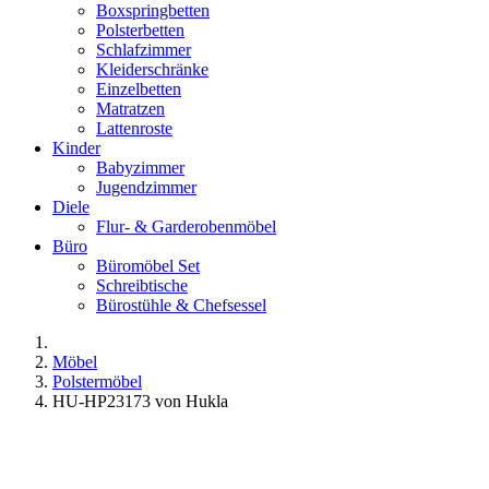
Boxspringbetten
Polsterbetten
Schlafzimmer
Kleiderschränke
Einzelbetten
Matratzen
Lattenroste
Kinder
Babyzimmer
Jugendzimmer
Diele
Flur- & Garderobenmöbel
Büro
Büromöbel Set
Schreibtische
Bürostühle & Chefsessel
Möbel
Polstermöbel
HU-HP23173 von Hukla