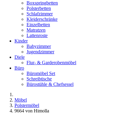
Boxspringbetten
Polsterbetten
Schlafzimmer
Kleiderschränke
Einzelbetten
Matratzen
Lattenroste
Kinder
Babyzimmer
Jugendzimmer
Diele
Flur- & Garderobenmöbel
Büro
Büromöbel Set
Schreibtische
Bürostühle & Chefsessel
Möbel
Polstermöbel
9664 von Himolla