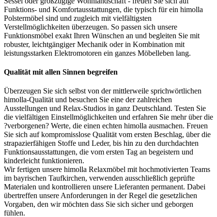
Sessel oder großzügige Wohnlandschaft - freuen Sie sich auf
Funktions- und Komfortausstattungen, die typisch für ein himolla
Polstermöbel sind und zugleich mit vielfältigsten
Verstellmöglichkeiten überzeugen. So passen sich unsere
Funktionsmöbel exakt Ihren Wünschen an und begleiten Sie mit
robuster, leichtgängiger Mechanik oder in Kombination mit
leistungsstarken Elektromotoren ein ganzes Möbelleben lang.
Qualität mit allen Sinnen begreifen
Überzeugen Sie sich selbst von der mittlerweile sprichwörtlichen
himolla-Qualität und besuchen Sie eine der zahlreichen
Ausstellungen und Relax-Studios in ganz Deutschland. Testen Sie
die vielfältigen Einstellmöglichkeiten und erfahren Sie mehr über die
?verborgenen? Werte, die einen echten himolla ausmachen. Freuen
Sie sich auf kompromisslose Qualität vom ersten Beschlag, über die
strapazierfähigen Stoffe und Leder, bis hin zu den durchdachten
Funktionsausstattungen, die vom ersten Tag an begeistern und
kinderleicht funktionieren.
Wir fertigen unsere himolla Relaxmöbel mit hochmotivierten Teams
im bayrischen Taufkirchen, verwenden ausschließlich geprüfte
Materialen und kontrollieren unsere Lieferanten permanent. Dabei
übertreffen unsere Anforderungen in der Regel die gesetzlichen
Vorgaben, den wir möchten dass Sie sich sicher und geborgen
fühlen.