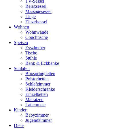
TV-Sessel
Relaxsessel
Massagesessel
Liege
Einzelsessel
Wohnen
Wohnwände
Couchtische
Speisen
Esszimmer
Tische
Stühle
Bank & Eckbänke
Schlafen
Boxspringbetten
Polsterbetten
Schlafzimmer
Kleiderschränke
Einzelbetten
Matratzen
Lattenroste
Kinder
Babyzimmer
Jugendzimmer
Diele