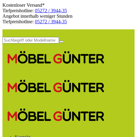
Kostenloser Versand*
Tiefpreishotline:
05272 / 3944-35
Angebot innerhalb weniger Stunden
Tiefpreishotline:
05272 / 3944-35