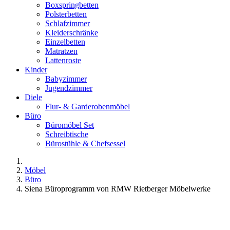
Boxspringbetten
Polsterbetten
Schlafzimmer
Kleiderschränke
Einzelbetten
Matratzen
Lattenroste
Kinder
Babyzimmer
Jugendzimmer
Diele
Flur- & Garderobenmöbel
Büro
Büromöbel Set
Schreibtische
Bürostühle & Chefsessel
Möbel
Büro
Siena Büroprogramm von RMW Rietberger Möbelwerke