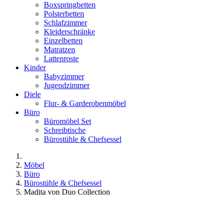
Boxspringbetten
Polsterbetten
Schlafzimmer
Kleiderschränke
Einzelbetten
Matratzen
Lattenroste
Kinder
Babyzimmer
Jugendzimmer
Diele
Flur- & Garderobenmöbel
Büro
Büromöbel Set
Schreibtische
Bürostühle & Chefsessel
Möbel
Büro
Bürostühle & Chefsessel
Madita von Duo Collection